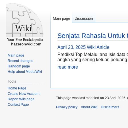
Main page
Discussion
Senjata Rahasia Untuk t
hazeronwiki.com
April 23, 2025
Wiki Article
Prediksi Top Melalui analisis dat
Main page
angka yang sering keluar, peluang
Recent changes
Random page
read more
Help about MediaWiki
Tools
Home Page
Create New Account
This page was last modified on 23 April 2025, 
Report Wiki page
Contact Page
Privacy policy
About Wiki
Disclaimers